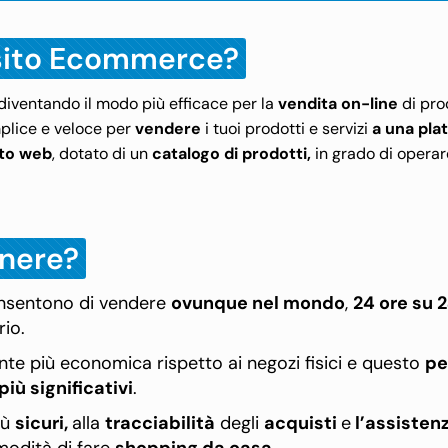
 sito Ecommerce?
diventando il modo più efficace per la
vendita on-line
di pro
mplice e veloce per
vendere
i tuoi prodotti e servizi
a una pla
ito web
, dotato di un
catalogo di prodotti,
in grado di operar
enere?
 consentono di vendere
ovunque nel mondo
,
24 ore su 
ario.
e più economica rispetto ai negozi fisici e questo
pe
iù significativi
.
iù
sicuri,
alla
tracciabilità
degli
acquisti
e
l’assisten