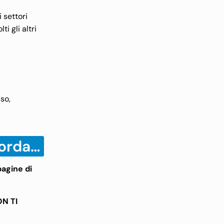
 settori
 gli altri
so,
corda…
pagine di
ON TI