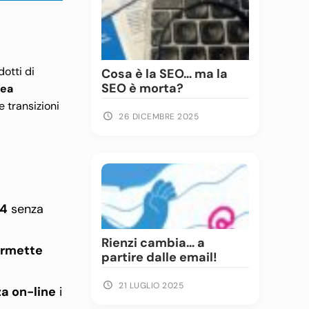
dotti di
Cosa è la SEO… ma la
SEO è morta?
tea
e transizioni
26 DICEMBRE 2025
24
senza
Rienzi cambia… a
rmette
partire dalle email!
21 LUGLIO 2025
za on-line
i