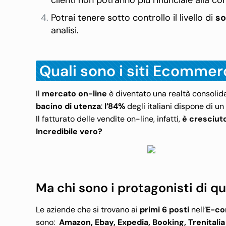
clienti non potranno più rinunciale alla c
Potrai tenere sotto controllo il livello di
so
analisi.
Quali sono i siti Ecommerc
Il
mercato on-line
è diventato una realtà consolidat
bacino di utenza
:
l’84%
degli italiani dispone di u
Il fatturato delle vendite on-line, infatti,
è cresciut
Incredibile vero?
Ma chi sono i protagonisti di qu
Le aziende che si trovano ai
primi 6 posti
nell’
E-co
sono:
Amazon,
Ebay,
Expedia,
Booking,
Trenitali