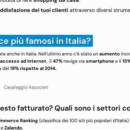
omodità di fare
shopping da casa
.
ddisfazione dei tuoi clienti
attraverso diversi strume
e più famosi in Italia?
a anche in Italia. Nell’ultimo anno c’è stato un
aumento
incr
n
accesso ad Internet
, il
47%
naviga via
smartphone
e il
15%
o
del
19% rispetto al 2014.
esto fatturato? Quali sono i settori co
mmerce Ranking
(classifica dei 100 siti più popolari d’Italia)
a
e
Zalando.